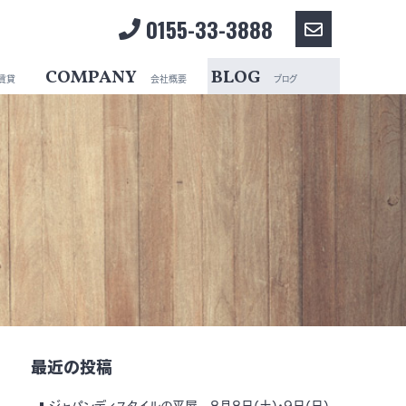
0155-33-3888
お
問
COMPANY
BLOG
賃貸
会社概要
ブログ
い
合
わ
せ
最近の投稿
ジャパンディスタイルの平屋 8月8日(土)・9日(日)