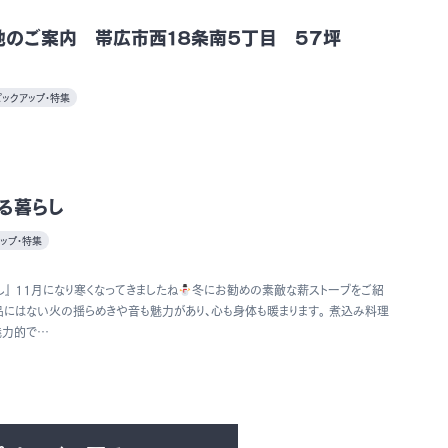
地のご案内 帯広市西１８条南５丁目 57坪
ピックアップ・特集
る暮らし
ップ・特集
』 11月になり寒くなってきましたね
冬にお勧めの素敵な薪ストーブをご紹
品にはない火の揺らめきや音も魅力があり、心も身体も暖まります。 煮込み料理
魅力的で…