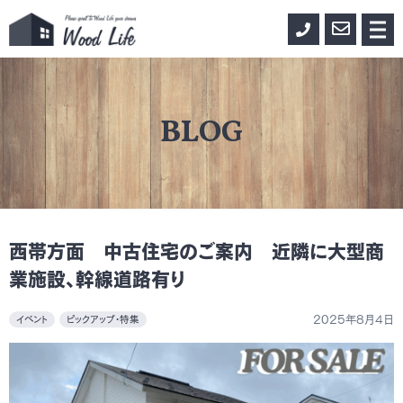
0155-
お
メ
ニ
33-
問
ュ
ー
3888
い
合
BLOG
わ
せ
西帯方面 中古住宅のご案内 近隣に大型商
業施設、幹線道路有り
2025年8月4日
イベント
ピックアップ・特集