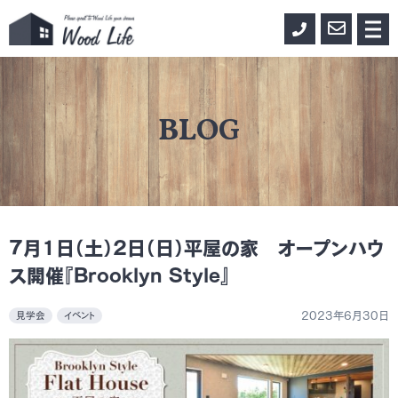
0155-
お
メ
ニ
33-
問
ュ
ー
3888
い
合
BLOG
わ
せ
7月1日（土）2日（日）平屋の家 オープンハウ
ス開催『Brooklyn Style』
2023年6月30日
見学会
イベント