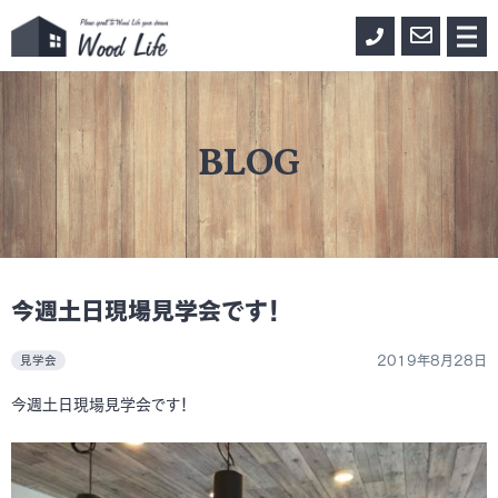
0155-
お
メ
ニ
33-
問
ュ
ー
3888
い
合
BLOG
わ
せ
今週土日現場見学会です！
2019年8月28日
見学会
今週土日現場見学会です！