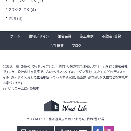
1R・1DK・1LDK
(1)
2DK・2LDK
(4)
売地
(3)
ホーム
住宅デザイン
住宅品質
施工事例
不動産・賃貸
会社概要
ブログ
北海道十勝・帯広の「ウッドライフ」は、年間約10棟の新築住宅とリフォームを行う住宅会社
です。自由設計の注文住宅で、ブルックリンスタイル、モダン系を中心とする「ウッディスタ
イル」のデザイン。そして生活動線、インテリアや家電、高断熱・高気密、耐久性などを重視す
る家づくりです。
>> いえズームにも参加中！
〒080-0027 北海道帯広市西17条南4丁目50番16号