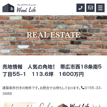
0155-
お
メ
ニ
33-
問
ュ
ー
3888
い
合
REAL ESTATE
わ
せ
売地情報 人気の角地！ 帯広市西18条南5
丁目55-1 113.6坪 1600万円
建築条件付きの物件です。お問合せお待ちしております。
0155-33-
3888